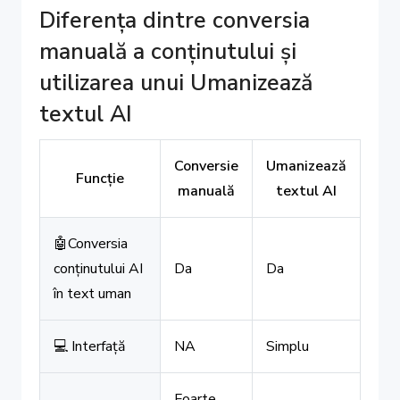
Diferența dintre conversia
manuală a conținutului și
utilizarea unui Umanizează
textul AI
Conversie
Umanizează
Funcție
manuală
textul AI
🤖Conversia
conținutului AI
Da
Da
în text uman
💻 Interfață
NA
Simplu
Foarte