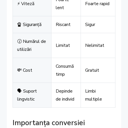
⚡ Viteză
Foarte rapid
lent
🔏 Siguranță
Riscant
Sigur
🕜 Numărul de
Limitat
Nelimitat
utilizări
Consumă
💸 Cost
Gratuit
timp
🗣️ Suport
Depinde
Limbi
lingvistic
de individ
multiple
Importanța conversiei