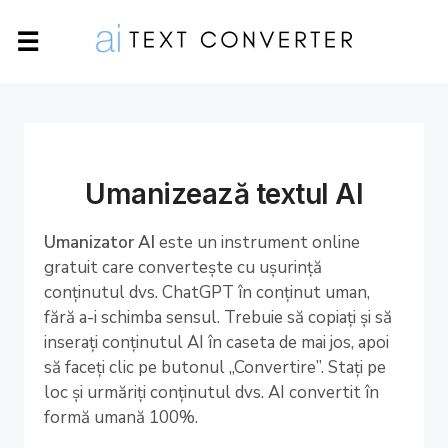
☰
Umanizează textul AI
Umanizator AI
este un instrument online
gratuit care convertește cu ușurință
conținutul dvs. ChatGPT în conținut uman,
fără a-i schimba sensul. Trebuie să copiați și să
inserați conținutul AI în caseta de mai jos, apoi
să faceți clic pe butonul „Convertire”. Stați pe
loc și urmăriți conținutul dvs. AI convertit în
formă umană 100%.