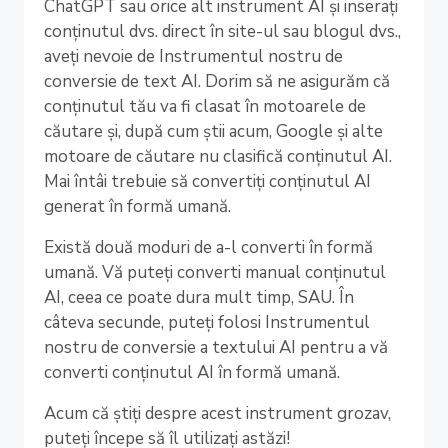
ChatGPT sau orice alt instrument AI și inserați
conținutul dvs. direct în site-ul sau blogul dvs.,
aveți nevoie de Instrumentul nostru de
conversie de text AI. Dorim să ne asigurăm că
conținutul tău va fi clasat în motoarele de
căutare și, după cum știi acum, Google și alte
motoare de căutare nu clasifică conținutul AI.
Mai întâi trebuie să convertiți conținutul AI
generat în formă umană.
Există două moduri de a-l converti în formă
umană. Vă puteți converti manual conținutul
AI, ceea ce poate dura mult timp, SAU. În
câteva secunde, puteți folosi Instrumentul
nostru de conversie a textului AI pentru a vă
converti conținutul AI în formă umană.
Acum că știți despre acest instrument grozav,
puteți începe să îl utilizați astăzi!