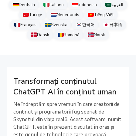
Deutsch
Italiano
Indonesia
العربية
Türkçe
Nederlands
Tiếng Việt
Français
Svenska
한국어
日本語
Dansk
Română
Norsk
Transformați conținutul
ChatGPT AI în conținut uman
Ne îndreptăm spre vremuri în care creatorii de
conținut și programatorii fug speriați de
Skynetul din viața reală. Acest software, numit
ChatGPT, este în prezent discutat în oraș și
este genul de tehnologie care provoacă